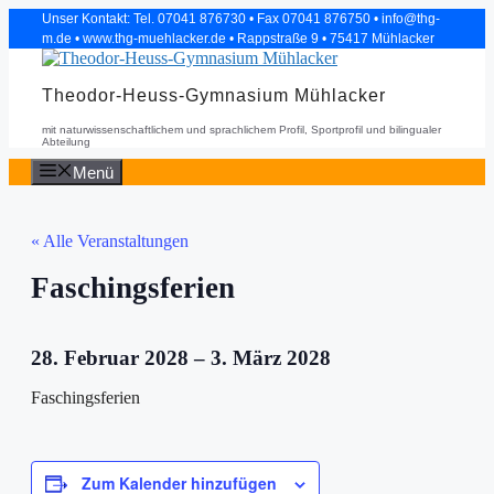
Zum
Unser Kontakt: Tel. 07041 876730 • Fax 07041 876750 • info@thg-
Inhalt
m.de • www.thg-muehlacker.de • Rappstraße 9 • 75417 Mühlacker
springen
Theodor-Heuss-Gymnasium Mühlacker
mit naturwissenschaftlichem und sprachlichem Profil, Sportprofil und bilingualer
Abteilung
Menü
« Alle Veranstaltungen
Faschingsferien
28. Februar 2028
–
3. März 2028
Faschingsferien
Zum Kalender hinzufügen