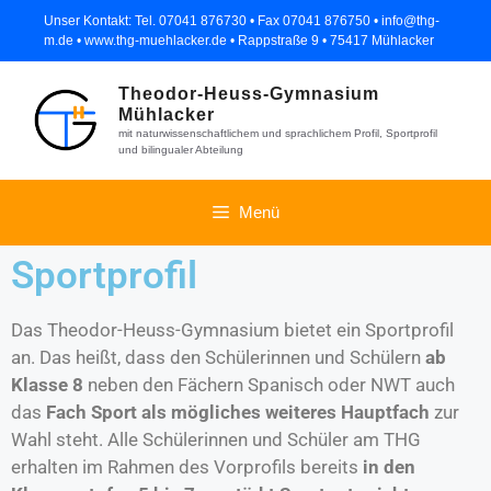
Unser Kontakt: Tel. 07041 876730 • Fax 07041 876750 • info@thg-
m.de • www.thg-muehlacker.de • Rappstraße 9 • 75417 Mühlacker
Theodor-Heuss-Gymnasium
Mühlacker
mit naturwissenschaftlichem und sprachlichem Profil, Sportprofil
und bilingualer Abteilung
Menü
Sportprofil
Das Theodor-Heuss-Gymnasium bietet ein Sportprofil
an. Das heißt, dass den Schülerinnen und Schülern
ab
Klasse 8
neben den Fächern Spanisch oder NWT auch
das
Fach Sport als mögliches weiteres Hauptfach
zur
Wahl steht. Alle Schülerinnen und Schüler am THG
erhalten im Rahmen des Vorprofils bereits
in den