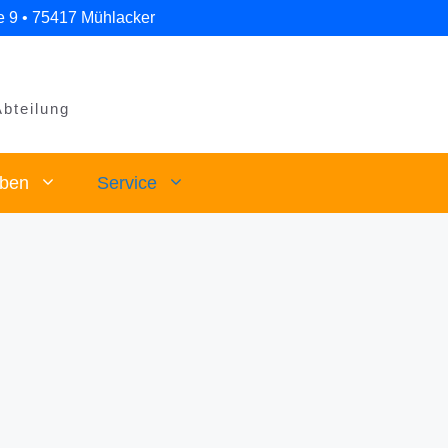
e 9 • 75417 Mühlacker
Abteilung
eben
Service