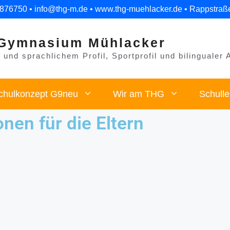
 876750 • info@thg-m.de • www.thg-muehlacker.de • Rappstraß
Gymnasium Mühlacker
und sprachlichem Profil, Sportprofil und bilingualer 
chulkonzept G9neu
Wir am THG
Schull
nen für die Eltern