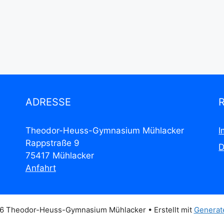
ADRESSE
Theodor-Heuss-Gymnasium Mühlacker
I
Rappstraße 9
D
75417 Mühlacker
Anfahrt
6 Theodor-Heuss-Gymnasium Mühlacker
• Erstellt mit
Generat