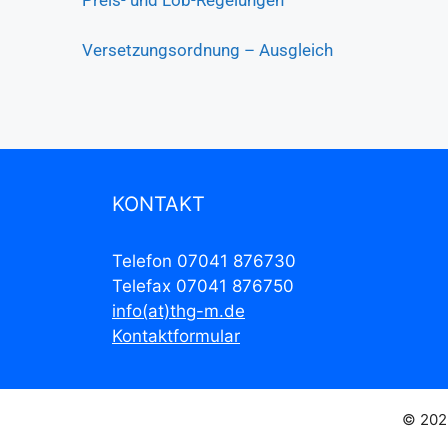
Versetzungsordnung – Ausgleich
KONTAKT
Telefon 07041 876730
Telefax 07041 876750
info(at)thg-m.de
Kontaktformular
© 202