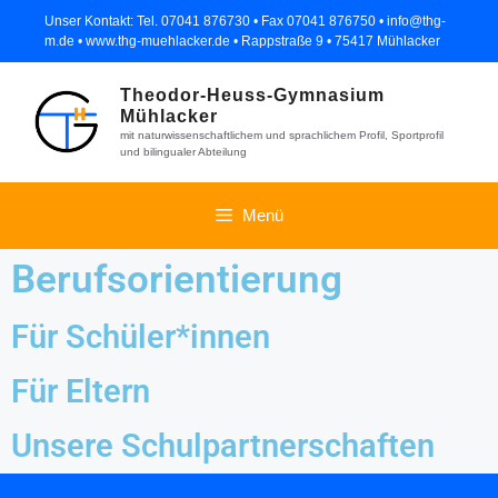
Unser Kontakt: Tel. 07041 876730 • Fax 07041 876750 • info@thg-
m.de • www.thg-muehlacker.de • Rappstraße 9 • 75417 Mühlacker
Theodor-Heuss-Gymnasium
Mühlacker
mit naturwissenschaftlichem und sprachlichem Profil, Sportprofil
und bilingualer Abteilung
Menü
Berufsorientierung
Für Schüler*innen
Für Eltern
Unsere Schulpartnerschaften