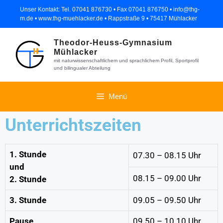
Unser Kontakt: Tel. 07041 876730 • Fax 07041 876750 • info@thg-
m.de • www.thg-muehlacker.de • Rappstraße 9 • 75417 Mühlacker
Theodor-Heuss-Gymnasium
Mühlacker
mit naturwissenschaftlichem und sprachlichem Profil, Sportprofil
und bilingualer Abteilung
Menü
Unterrichtszeiten
1. Stunde
07.30 – 08.15 Uhr
und
08.15 – 09.00 Uhr
2. Stunde
3. Stunde
09.05 – 09.50 Uhr
Pause
09.50 – 10.10 Uhr