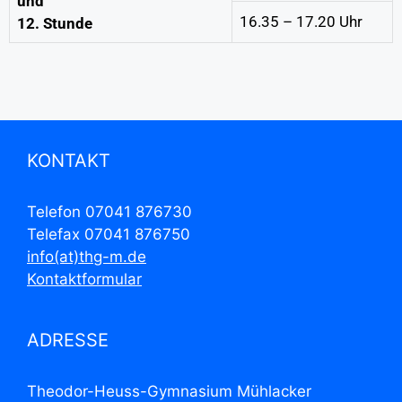
und
16.35 – 17.20 Uhr
12. Stunde
KONTAKT
Telefon 07041 876730
Telefax 07041 876750
info(at)thg-m.de
Kontaktformular
ADRESSE
Theodor-Heuss-Gymnasium Mühlacker