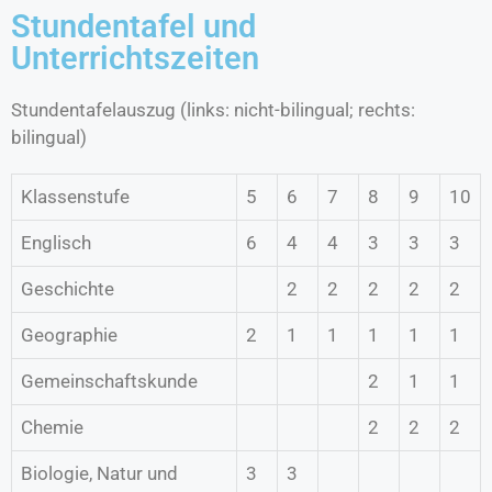
Stundentafel und
Unterrichtszeiten
Stundentafelauszug (links: nicht-bilingual; rechts:
bilingual)
Klassenstufe
5
6
7
8
9
10
Englisch
6
4
4
3
3
3
Geschichte
2
2
2
2
2
Geographie
2
1
1
1
1
1
Gemeinschaftskunde
2
1
1
Chemie
2
2
2
Biologie, Natur und
3
3