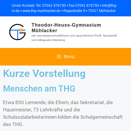
Unser Kontakt: Tel. 07041 876730 • Fax 07041 876750 • info@thg-
m.de • www.thg-muehlacker.de • Rappstraße 9 • 75417 Mühlacker
Theodor-Heuss-Gymnasium
Mühlacker
mit naturwissenschaftlichem und sprachlichem Profil, Sportprofil
und bilingualer Abteilung
Menü
Kurze Vorstellung
Menschen am THG
Etwa 850 Lernende, die Eltern, das Sekretariat, die
Hausmeister, 73 Lehrkräfte und die
Schulsozialarbeiterinnen bilden die Schulgemeinschaft
des THG.