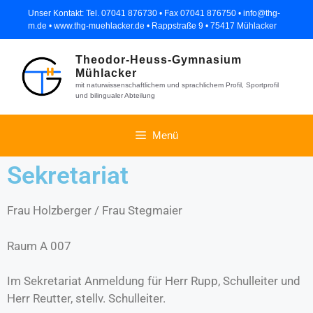
Unser Kontakt: Tel. 07041 876730 • Fax 07041 876750 • info@thg-
m.de • www.thg-muehlacker.de • Rappstraße 9 • 75417 Mühlacker
Theodor-Heuss-Gymnasium
Mühlacker
mit naturwissenschaftlichem und sprachlichem Profil, Sportprofil
und bilingualer Abteilung
Menü
Sekretariat
Frau Holzberger / Frau Stegmaier
Raum A 007
Im Sekretariat Anmeldung für Herr Rupp, Schulleiter und
Herr Reutter, stellv. Schulleiter.