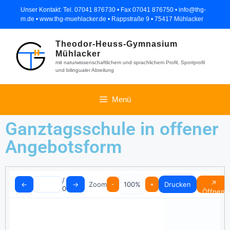
Unser Kontakt: Tel. 07041 876730 • Fax 07041 876750 • info@thg-
m.de • www.thg-muehlacker.de • Rappstraße 9 • 75417 Mühlacker
Theodor-Heuss-Gymnasium
Mühlacker
mit naturwissenschaftlichem und sprachlichem Profil, Sportprofil
und bilingualer Abteilung
Menü
Ganztagsschule in offener
Angebotsform