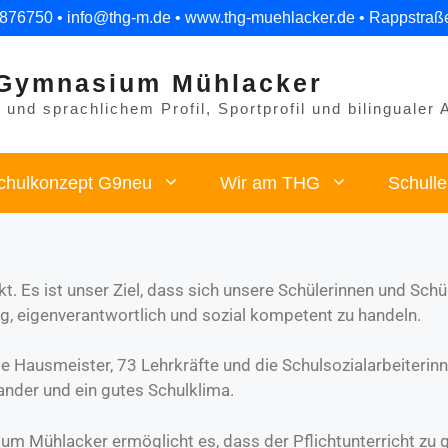
 876750 • info@thg-m.de • www.thg-muehlacker.de • Rappstraß
Gymnasium Mühlacker
und sprachlichem Profil, Sportprofil und bilingualer 
chulkonzept G9neu
Wir am THG
Schull
t. Es ist unser Ziel, dass sich unsere Schülerinnen und Sch
ig, eigenverantwortlich und sozial kompetent zu handeln.
die Hausmeister, 73 Lehrkräfte und die Schulsozialarbeiteri
ander und ein gutes Schulklima.
Mühlacker ermöglicht es, dass der Pflichtunterricht zu g