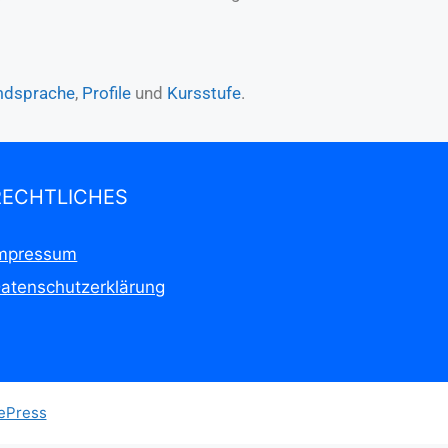
mdsprache
,
Profile
und
Kursstufe
.
RECHTLICHES
mpressum
atenschutzerklärung
ePress