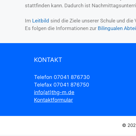
stattfinden kann. Dadurch ist Nachmittagsunterr
Im
Leitbild
sind die Ziele unserer Schule und die
Es folgen die Informationen zur
Bilingualen Abte
KONTAKT
Telefon 07041 876730
Telefax 07041 876750
info(at)thg-m.de
Kontaktformular
© 202