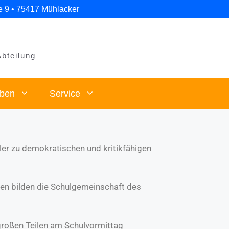
e 9 • 75417 Mühlacker
Abteilung
eben
Service
üler zu demokratischen und kritikfähigen
nnen bilden die Schulgemeinschaft des
roßen Teilen am Schulvormittag