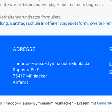
icht zwar trotzdem notwendig – aber nur sehr begrenzt.
 Verhaltensgrundsätze formuliert.
ilung
,
Ganztagsschule in offener Angebotsform
,
Zweite Fre
ADRESSE
Theodor-Heuss-Gymnasium Mühlacker
I
Rappstraße 9
D
75417 Mühlacker
Anfahrt
6 Theodor-Heuss-Gymnasium Mühlacker
• Erstellt mit
Generat