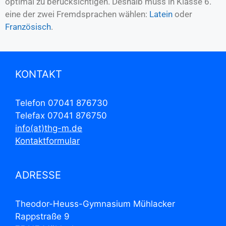
optimal zu berücksichtigen. Deshalb muss in Klasse 6.
eine der zwei Fremdsprachen wählen:
Latein
oder
Französisch
.
KONTAKT
Telefon 07041 876730
Telefax 07041 876750
info(at)thg-m.de
Kontaktformular
ADRESSE
Theodor-Heuss-Gymnasium Mühlacker
Rappstraße 9