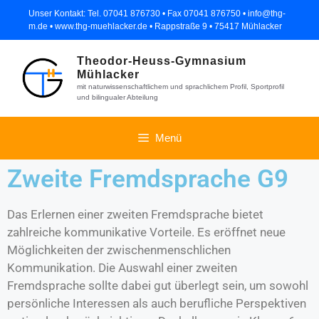
Unser Kontakt: Tel. 07041 876730 • Fax 07041 876750 • info@thg-
m.de • www.thg-muehlacker.de • Rappstraße 9 • 75417 Mühlacker
Theodor-Heuss-Gymnasium
Mühlacker
mit naturwissenschaftlichem und sprachlichem Profil, Sportprofil
und bilingualer Abteilung
Menü
Zweite Fremdsprache G9
Das Erlernen einer zweiten Fremdsprache bietet
zahlreiche kommunikative Vorteile. Es eröffnet neue
Möglichkeiten der zwischenmenschlichen
Kommunikation. Die Auswahl einer zweiten
Fremdsprache sollte dabei gut überlegt sein, um sowohl
persönliche Interessen als auch berufliche Perspektiven