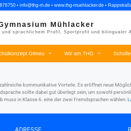
 876750 • info@thg-m.de • www.thg-muehlacker.de • Rappstraß
Gymnasium Mühlacker
und sprachlichem Profil, Sportprofil und bilingualer 
chulkonzept G9neu
Wir am THG
Schull
 zahlreiche kommunikative Vorteile. Es eröffnet neue Mögl
prache sollte dabei gut überlegt sein, um sowohl persönli
b muss in Klasse 6. eine der zwei Fremdsprachen wählen:
L
ADRESSE