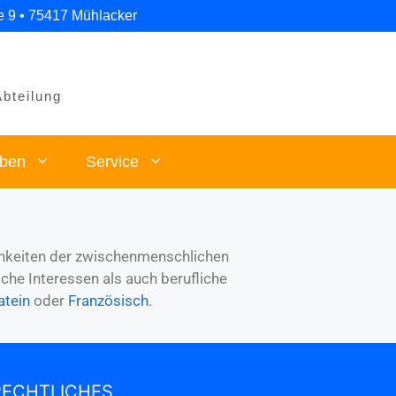
e 9 • 75417 Mühlacker
Abteilung
eben
Service
ichkeiten der zwischenmenschlichen
che Interessen als auch berufliche
atein
oder
Französisch
.
RECHTLICHES