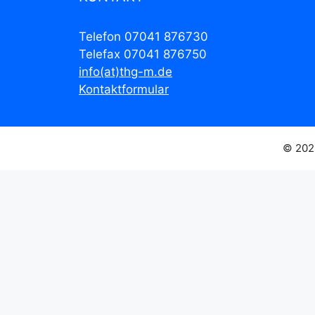
Telefon 07041 876730
Telefax 07041 876750
info(at)thg-m.de
Kontaktformular
© 202