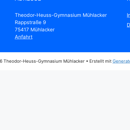
Theodor-Heuss-Gymnasium Mühlacker
I
Rappstraße 9
D
75417 Mühlacker
Anfahrt
6 Theodor-Heuss-Gymnasium Mühlacker
• Erstellt mit
Generat