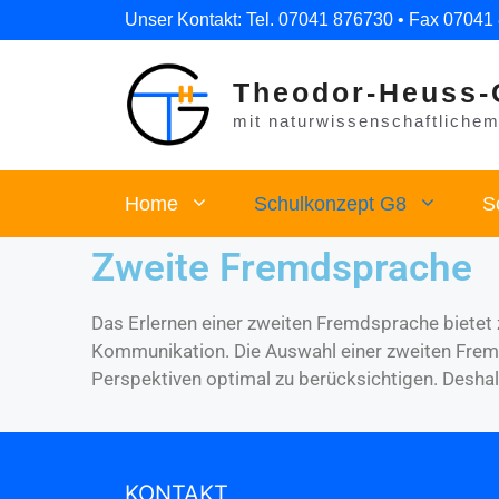
Unser Kontakt: Tel. 07041 876730 • Fax 07041
Theodor-Heuss-
mit naturwissenschaftlichem 
Home
Schulkonzept G8
S
Zweite Fremdsprache
Das Erlernen einer zweiten Fremdsprache bietet
Kommunikation. Die Auswahl einer zweiten Fremds
Perspektiven optimal zu berücksichtigen. D
eshal
KONTAKT