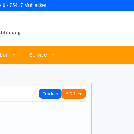
e 9 • 75417 Mühlacker
Abteilung
eben
Service