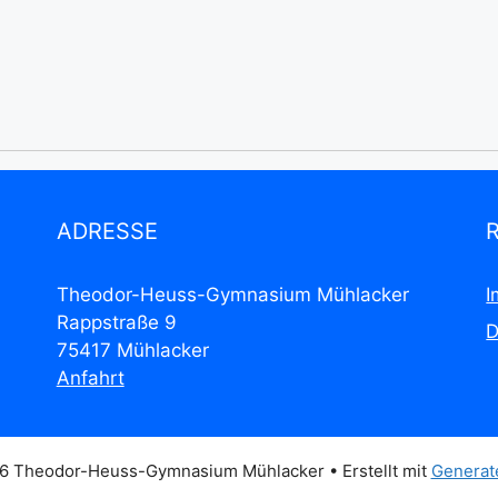
ADRESSE
Theodor-Heuss-Gymnasium Mühlacker
I
Rappstraße 9
D
75417 Mühlacker
Anfahrt
6 Theodor-Heuss-Gymnasium Mühlacker
• Erstellt mit
Generat