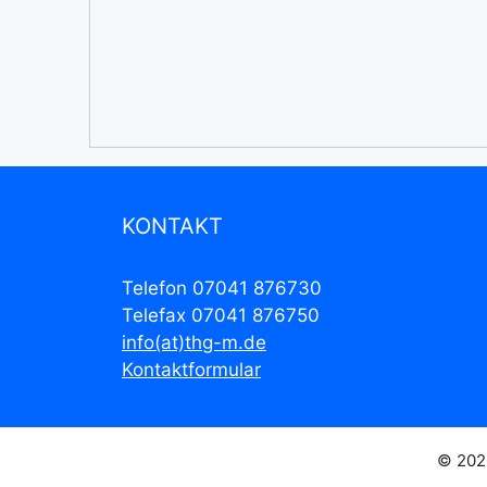
KONTAKT
Telefon 07041 876730
Telefax 07041 876750
info(at)thg-m.de
Kontaktformular
© 202