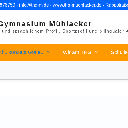
 876750 • info@thg-m.de • www.thg-muehlacker.de • Rappstraß
Gymnasium Mühlacker
und sprachlichem Profil, Sportprofil und bilingualer 
chulkonzept G9neu
Wir am THG
Schull