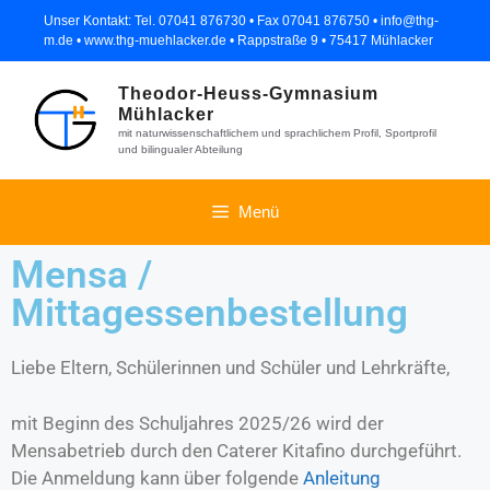
Unser Kontakt: Tel. 07041 876730 • Fax 07041 876750 • info@thg-
m.de • www.thg-muehlacker.de • Rappstraße 9 • 75417 Mühlacker
Theodor-Heuss-Gymnasium
Mühlacker
mit naturwissenschaftlichem und sprachlichem Profil, Sportprofil
und bilingualer Abteilung
Menü
Mensa /
Mittagessenbestellung
Liebe Eltern, Schülerinnen und Schüler und Lehrkräfte,
mit Beginn des Schuljahres 2025/26 wird der
Mensabetrieb durch den Caterer Kitafino durchgeführt.
Die Anmeldung kann über folgende
Anleitung