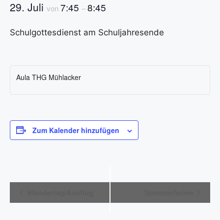
29. Juli
7:45
8:45
von
–
Schulgottesdienst am Schuljahresende
Aula THG Mühlacker
Zum Kalender hinzufügen
V
Wandertag/Ausflug
Sommerferien
e