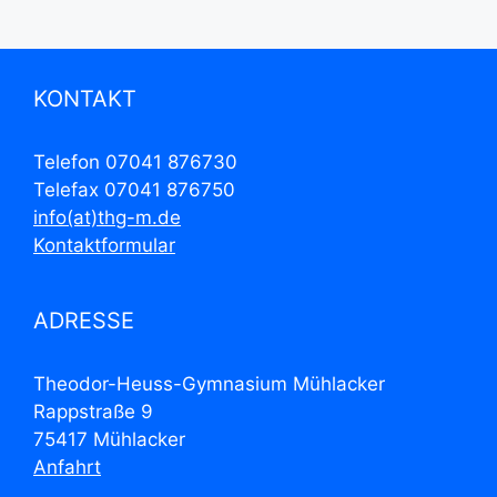
r
a
n
KONTAKT
s
t
Telefon 07041 876730
a
Telefax 07041 876750
info(at)thg-m.de
l
Kontaktformular
t
u
ADRESSE
n
g
Theodor-Heuss-Gymnasium Mühlacker
Rappstraße 9
-
75417 Mühlacker
N
Anfahrt