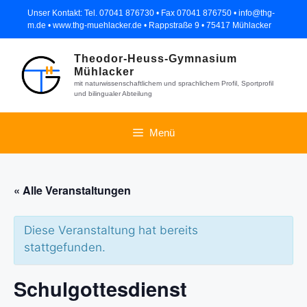
Zum
Unser Kontakt: Tel. 07041 876730 • Fax 07041 876750 • info@thg-
Inhalt
m.de • www.thg-muehlacker.de • Rappstraße 9 • 75417 Mühlacker
springen
Theodor-Heuss-Gymnasium
Mühlacker
mit naturwissenschaftlichem und sprachlichem Profil, Sportprofil
und bilingualer Abteilung
Menü
« Alle Veranstaltungen
Diese Veranstaltung hat bereits
stattgefunden.
Schulgottesdienst