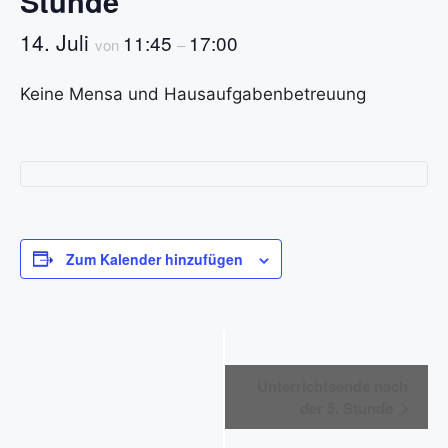
Stunde
14. Juli
11:45
17:00
von
–
Keine Mensa und Hausaufgabenbetreuung
Zum Kalender hinzufügen
V
Unterrichtsende nach
e
der 5. Stunde