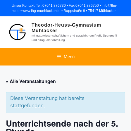
Zum
Unser Kontakt: Tel. 07041 876730 • Fax 07041 876750 • info@thg-
Inhalt
m.de • www.thg-muehlacker.de • Rappstraße 9 • 75417 Mühlacker
springen
Theodor-Heuss-Gymnasium
Mühlacker
mit naturwissenschaftlichem und sprachlichem Profil, Sportprofil
und bilingualer Abteilung
Menü
« Alle Veranstaltungen
Diese Veranstaltung hat bereits
stattgefunden.
Unterrichtsende nach der 5.