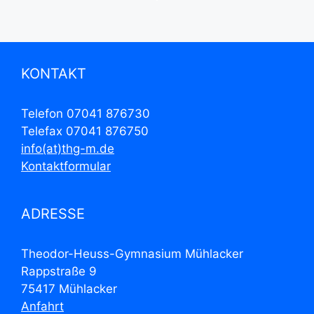
r
a
n
s
KONTAKT
t
Telefon 07041 876730
a
Telefax 07041 876750
l
info(at)thg-m.de
t
Kontaktformular
u
n
ADRESSE
g
Theodor-Heuss-Gymnasium Mühlacker
-
Rappstraße 9
N
75417 Mühlacker
a
Anfahrt