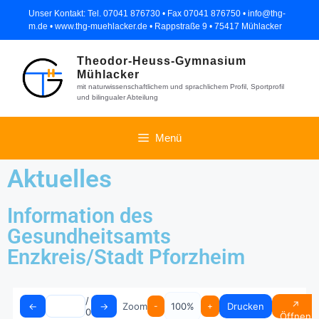
Unser Kontakt: Tel. 07041 876730 • Fax 07041 876750 • info@thg-
m.de • www.thg-muehlacker.de • Rappstraße 9 • 75417 Mühlacker
Theodor-Heuss-Gymnasium
Mühlacker
mit naturwissenschaftlichem und sprachlichem Profil, Sportprofil
und bilingualer Abteilung
Menü
Aktuelles
Information des
Gesundheitsamts
Enzkreis/Stadt Pforzheim