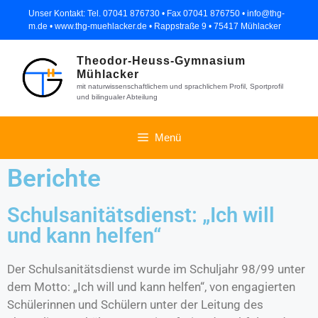
Unser Kontakt: Tel. 07041 876730 • Fax 07041 876750 • info@thg-
m.de • www.thg-muehlacker.de • Rappstraße 9 • 75417 Mühlacker
Theodor-Heuss-Gymnasium
Mühlacker
mit naturwissenschaftlichem und sprachlichem Profil, Sportprofil
und bilingualer Abteilung
Menü
Berichte
Schulsanitätsdienst: „Ich will
und kann helfen“
Der Schulsanitätsdienst wurde im Schuljahr 98/99 unter
dem Motto: „Ich will und kann helfen“, von engagierten
Schülerinnen und Schülern unter der Leitung des