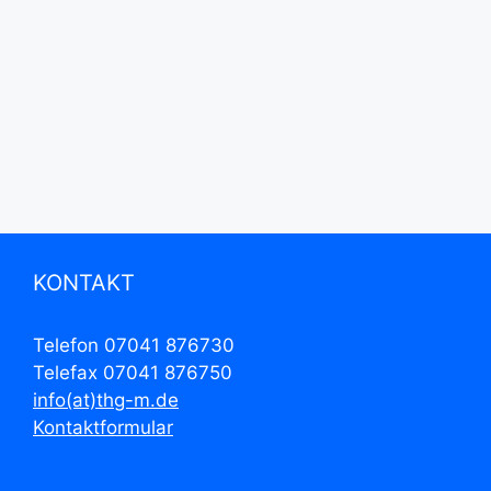
KONTAKT
Telefon 07041 876730
Telefax 07041 876750
info(at)thg-m.de
Kontaktformular