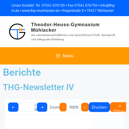
Unser Kontakt: Tel. 07041 876730 • Fax 07041 876750 • info@thg-
m.de • www.thg-muehlacker.de • Rappstraße 9 • 75417 Mühlacker
Theodor-Heuss-Gymnasium
Mühlacker
mit naturwissenschaftlichem und sprachlichem Profil, Sportprofil
und bilingualer Abteilung
Menü
Berichte
THG-Newsletter IV