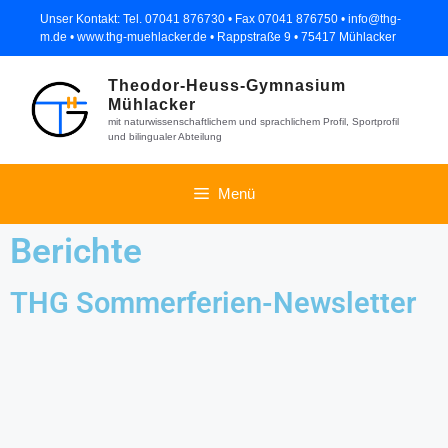
Unser Kontakt: Tel. 07041 876730 • Fax 07041 876750 • info@thg-
m.de • www.thg-muehlacker.de • Rappstraße 9 • 75417 Mühlacker
Theodor-Heuss-Gymnasium
Mühlacker
mit naturwissenschaftlichem und sprachlichem Profil, Sportprofil
und bilingualer Abteilung
Menü
Berichte
THG Sommerferien-Newsletter