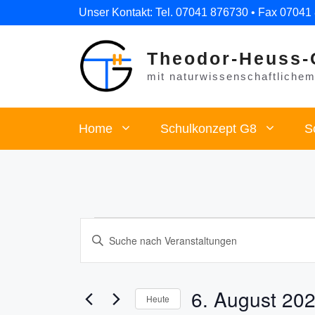
Zum
Unser Kontakt: Tel. 07041 876730 • Fax 07041
Inhalt
springen
Theodor-Heuss-
mit naturwissenschaftlichem 
Home
Schulkonzept G8
S
Veranstaltungen
V
B
i
e
für
t
r
t
6. August 20
6.
Heute
e