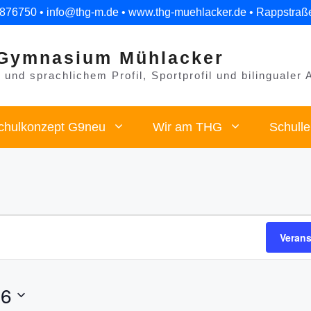
 876750 • info@thg-m.de • www.thg-muehlacker.de • Rappstraß
Gymnasium Mühlacker
und sprachlichem Profil, Sportprofil und bilingualer 
chulkonzept G9neu
Wir am THG
Schull
Veran
26