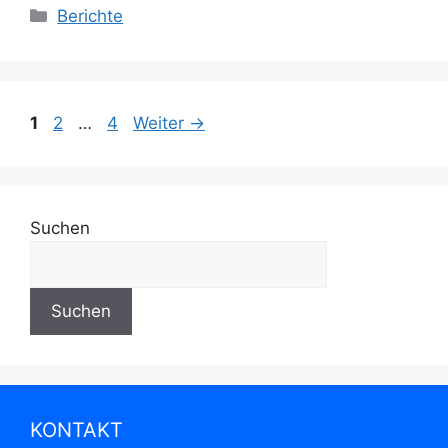
Kategorien
Berichte
Seite
Seite
Seite
1
2
…
4
Weiter
→
Suchen
Suchen
KONTAKT