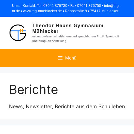
Zum
Unser Kontakt: Tel. 07041 876730 • Fax 07041 876750 • info@thg-
Inhalt
m.de • www.thg-muehlacker.de • Rappstraße 9 • 75417 Mühlacker
springen
Theodor-Heuss-Gymnasium
Mühlacker
mit naturwissenschaftlichem und sprachlichem Profil, Sportprofil
und bilingualer Abteilung
Menü
Berichte
News, Newsletter, Berichte aus dem Schulleben